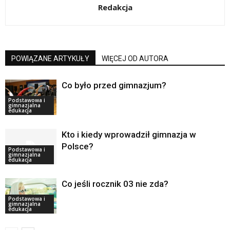
Redakcja
POWIĄZANE ARTYKUŁY
WIĘCEJ OD AUTORA
Co było przed gimnazjum?
Podstawowa i
gimnazjalna
edukacja
Kto i kiedy wprowadził gimnazja w
Polsce?
Podstawowa i
gimnazjalna
edukacja
Co jeśli rocznik 03 nie zda?
Podstawowa i
gimnazjalna
edukacja