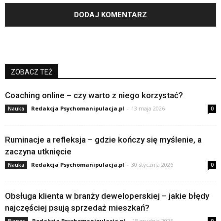
ZOBACZ TEŻ
Coaching online – czy warto z niego korzystać?
Redakcja Psychomanipulacja.pl
-
13 maja 2026
Nauka
0
Ruminacje a refleksja – gdzie kończy się myślenie, a
zaczyna utknięcie
Redakcja Psychomanipulacja.pl
-
30 stycznia 2026
Nauka
0
Obsługa klienta w branży deweloperskiej – jakie błędy
najczęściej psują sprzedaż mieszkań?
Redakcja Psychomanipulacja.pl
-
18 grudnia 2025