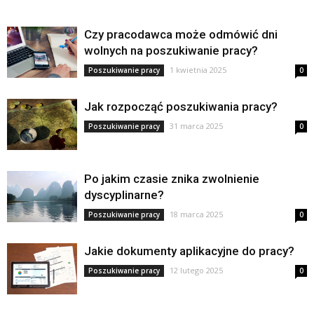
Czy pracodawca może odmówić dni
wolnych na poszukiwanie pracy?
1 kwietnia 2025
Poszukiwanie pracy
0
Jak rozpocząć poszukiwania pracy?
31 marca 2025
Poszukiwanie pracy
0
Po jakim czasie znika zwolnienie
dyscyplinarne?
18 marca 2025
Poszukiwanie pracy
0
Jakie dokumenty aplikacyjne do pracy?
12 lutego 2025
Poszukiwanie pracy
0