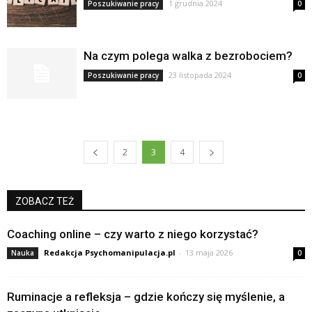
1 grudnia 2024
Poszukiwanie pracy
0
Na czym polega walka z bezrobociem?
23 listopada 2024
Poszukiwanie pracy
0
2
3
4
ZOBACZ TEŻ
Coaching online – czy warto z niego korzystać?
Redakcja Psychomanipulacja.pl
-
13 maja 2026
Nauka
0
Ruminacje a refleksja – gdzie kończy się myślenie, a