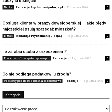
zaczyna utknięcie
Redakcja Psychomanipulacja.pl
-
30 stycznia 2026
Nauka
0
Obsługa klienta w branży deweloperskiej – jakie błędy
najczęściej psują sprzedaż mieszkań?
Redakcja Psychomanipulacja.pl
-
18 grudnia 2025
Biznes
0
Ile zarabia osoba z orzeczeniem?
Redakcja
-
11 grudnia 2025
Praca dla osób niepełnosprawnych
0
Co nie podlega podatkowi u źródła?
Redakcja
-
11 grudnia 2025
Podstawy podatków i obowiązki podatkowe
0
Kategorie
Kategorie