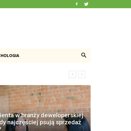
CHOLOGIA
ienta w branży deweloperskiej
ędy najczęściej psują sprzedaż
?