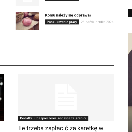
Komu należy się odprawa?
28 października 2024
Poszukiwanie pracy
Podatki i ubezpieczenia socjalne za granicą
Ile trzeba zapłacić za karetkę w