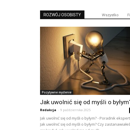
ROZWÓJ OSOBISTY
Wszystko
F
Pozytywne myślenie
Jak uwolnić się od myśli o byłym
Redakcja
-
9 października 2025
Jak uwolnić się od myśli o byłym? - Poradnik eksper
Jak uwolnić się od myśli o byłym? Czy zastanawiałe