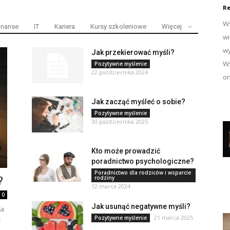
Re
Ws
inanse
IT
Kariera
Kursy szkoleniowe
Więcej
wi
wy
Jak przekierować myśli?
Wś
Pozytywne myślenie
22 października 2024
on
Jak zacząć myśleć o sobie?
Pozytywne myślenie
30 października 2025
Kto może prowadzić
poradnictwo psychologiczne?
Poradnictwo dla rodziców i wsparcie
rodziny
?
12 marca 2024
0
Jak usunąć negatywne myśli?
ta
21 marca 2025
Pozytywne myślenie
ś