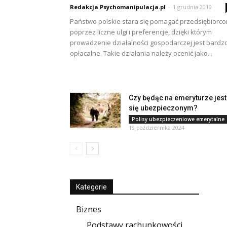
Redakcja Psychomanipulacja.pl
-
1 grudnia 2019
Państwo polskie stara się pomagać przedsiębiorc
poprzez liczne ulgi i preferencje, dzięki którym
prowadzenie działalności gospodarczej jest bardz
opłacalne. Takie działania należy ocenić jako...
Czy będąc na emeryturze jest
się ubezpieczonym?
Polisy ubezpieczeniowe emerytalne
19 października 2024
Kategorie
Biznes
Podstawy rachunkowości