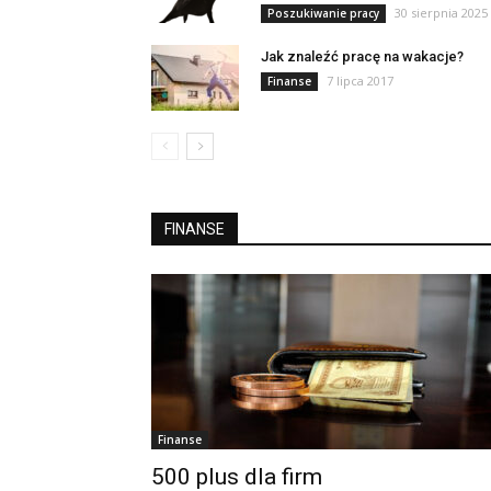
30 sierpnia 2025
Poszukiwanie pracy
Jak znaleźć pracę na wakacje?
7 lipca 2017
Finanse
FINANSE
Finanse
500 plus dla firm