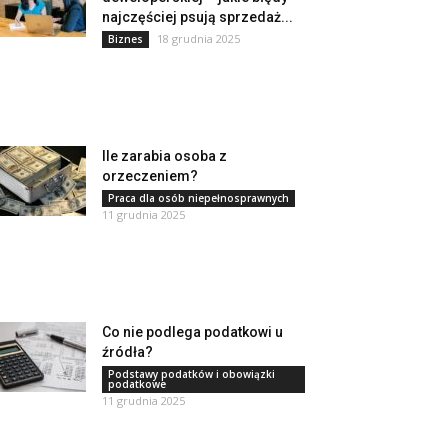
najczęściej psują sprzedaż...
18 grudnia 2025
Biznes
Ile zarabia osoba z
orzeczeniem?
Praca dla osób niepełnosprawnych
11 grudnia 2025
Co nie podlega podatkowi u
źródła?
Podstawy podatków i obowiązki
podatkowe
11 grudnia 2025