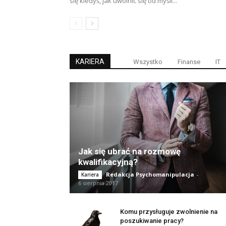
się kiedyś, jak uwolnić się od myśli...
KARIERA
Wszystko
Finanse
IT
Jak się ubrać na rozmowę
kwalifikacyjną?
Redakcja Psychomanipulacja
-
Kariera
6 sierpnia 2017
Komu przysługuje zwolnienie na
poszukiwanie pracy?