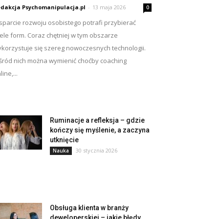
dakcja Psychomanipulacja.pl
-
13 maja 2026
0
parcie rozwoju osobistego potrafi przybierać
ele form. Coraz chętniej w tym obszarze
korzystuje się szereg nowoczesnych technologii.
ród nich można wymienić choćby coaching
line,...
Ruminacje a refleksja – gdzie
kończy się myślenie, a zaczyna
utknięcie
30 stycznia 2026
Nauka
Obsługa klienta w branży
deweloperskiej – jakie błędy