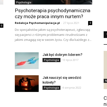
Psychologia
Psychoterapia psychodynamiczna
czy może praca innym nurtem?
8
Redakcja Psychomanipulacja.pl
-
27 lipca 2021
0
0
Do specjalistów jakim są psychoterapeuci, zgłaszają
się pacjenci z różnymi problemami i trudnościami z
jakimi zmagają się w swoim życiu. Czy dla każdego z...
Jak być dobrym liderem?
13 lipca 2017
Psychologia
Jak nauczyć się uwodzić
N
kobiety?
4 sierpnia 2022
Psychologia
C
n