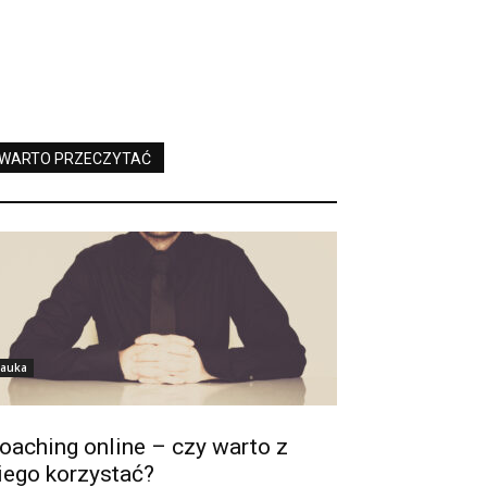
WARTO PRZECZYTAĆ
auka
oaching online – czy warto z
iego korzystać?