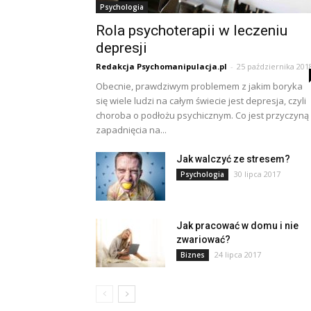
Psychologia
Rola psychoterapii w leczeniu
depresji
Redakcja Psychomanipulacja.pl
-
25 października 201
Obecnie, prawdziwym problemem z jakim boryka
się wiele ludzi na całym świecie jest depresja, czyli
choroba o podłożu psychicznym. Co jest przyczyną
zapadnięcia na...
Jak walczyć ze stresem?
30 lipca 2017
Psychologia
Jak pracować w domu i nie
zwariować?
24 lipca 2017
Biznes