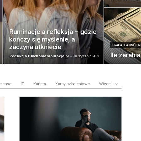
Ruminacje a refleksja – gdzie
kończy się myślenie, a
zaczyna utknięcie
PRACA DLA OSÓB 
Ile zarabi
Redakcja Psychomanipulacja.pl
-
30 stycznia 2026
inanse
IT
Kariera
Kursy szkoleniowe
Więcej