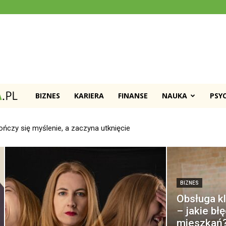
BIZNES
KARIERA
FINANSE
NAUKA
PSY
Psychomanipulacja.pl
operskiej – jakie błędy najczęściej psują sprzedaż mieszkań?
BIZNES
Obsługa kl
– jakie bł
mieszkań