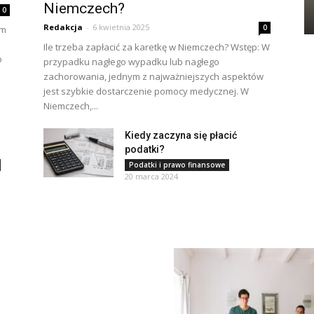
Niemczech?
0
Redakcja
-
6 kwietnia 2025
0
om
Ile trzeba zapłacić za karetkę w Niemczech? Wstęp: W
o
przypadku nagłego wypadku lub nagłego
zachorowania, jednym z najważniejszych aspektów
jest szybkie dostarczenie pomocy medycznej. W
Niemczech,...
Kiedy zaczyna się płacić
podatki?
Podatki i prawo finansowe
20 marca 2024