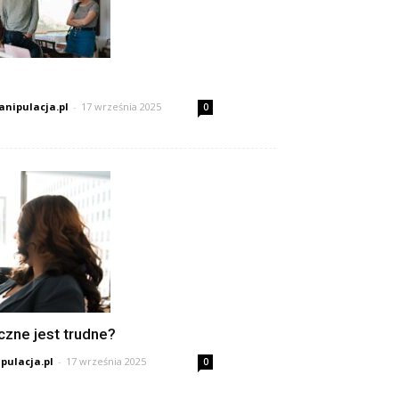
nipulacja.pl
-
17 września 2025
0
czne jest trudne?
pulacja.pl
-
17 września 2025
0