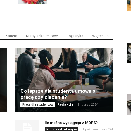
Kariera
Kursy szkoleniowe
Logistyka
Więcej
Co lepsze dla studenta umowa o
pracę czy zlecenie?
Redakcja
-
9 lutego 2024
Praca dla studentów
Ile można wyciągnąć z MOPS?
31 października 2024
Portale rekrutacyjne