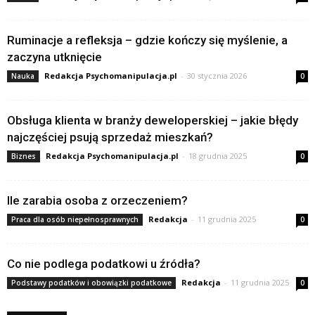
Ruminacje a refleksja – gdzie kończy się myślenie, a
zaczyna utknięcie
Redakcja Psychomanipulacja.pl
-
30 stycznia 2026
Nauka
0
Obsługa klienta w branży deweloperskiej – jakie błędy
najczęściej psują sprzedaż mieszkań?
Redakcja Psychomanipulacja.pl
-
18 grudnia 2025
Biznes
0
Ile zarabia osoba z orzeczeniem?
Redakcja
-
11 grudnia 2025
Praca dla osób niepełnosprawnych
0
Co nie podlega podatkowi u źródła?
Redakcja
-
11 grudnia 2025
Podstawy podatków i obowiązki podatkowe
0