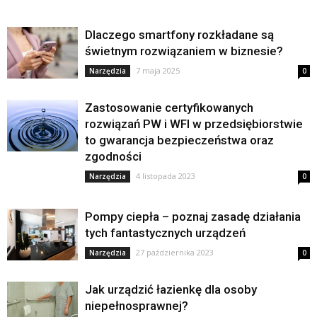
Dlaczego smartfony rozkładane są
świetnym rozwiązaniem w biznesie?
7 maja 2025
Narzędzia
0
Zastosowanie certyfikowanych
rozwiązań PW i WFI w przedsiębiorstwie
to gwarancja bezpieczeństwa oraz
zgodności
4 listopada 2023
Narzędzia
0
Pompy ciepła – poznaj zasadę działania
tych fantastycznych urządzeń
27 października 2023
Narzędzia
0
Jak urządzić łazienkę dla osoby
niepełnosprawnej?