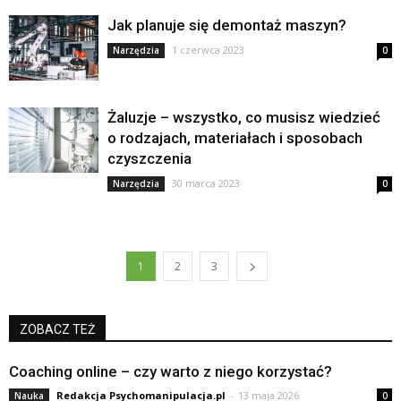
Jak planuje się demontaż maszyn?
1 czerwca 2023
Narzędzia
0
Żaluzje – wszystko, co musisz wiedzieć
o rodzajach, materiałach i sposobach
czyszczenia
30 marca 2023
Narzędzia
0
1
2
3
ZOBACZ TEŻ
Coaching online – czy warto z niego korzystać?
Redakcja Psychomanipulacja.pl
-
13 maja 2026
Nauka
0