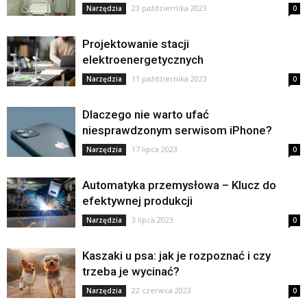
23 października 2023
Narzędzia
0
Projektowanie stacji
elektroenergetycznych
11 października 2023
Narzędzia
0
Dlaczego nie warto ufać
niesprawdzonym serwisom iPhone?
17 lipca 2023
Narzędzia
0
Automatyka przemysłowa – Klucz do
efektywnej produkcji
3 lipca 2023
Narzędzia
0
Kaszaki u psa: jak je rozpoznać i czy
trzeba je wycinać?
22 czerwca 2023
Narzędzia
0