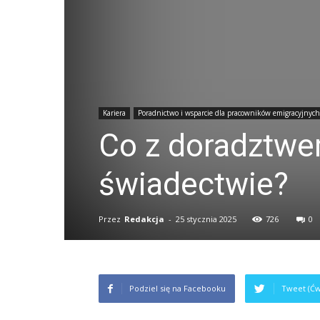
Kariera
Poradnictwo i wsparcie dla pracowników emigracyjnych
Co z doradztw
świadectwie?
Przez
Redakcja
-
25 stycznia 2025
726
0
Podziel się na Facebooku
Tweet (Ćw