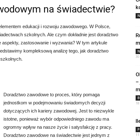
wodowym na świadectwie?
k
N
lementem edukacji i rozwoju zawodowego. W Polsce,
iadectwach szkolnych. Ale czym dokładnie jest doradztwo
R
m
 aspekty, zastosowanie i wyzwania? W tym artykule
rzedstawimy kompleksową analizę tego, jak doradztwo
N
30
szkolnych.
O
–
m
Doradztwo zawodowe to proces, który pomaga
B
jednostkom w podejmowaniu świadomych decyzji
18
dotyczących ich kariery zawodowej. Jest to niezwykle
istotne, ponieważ wybór odpowiedniego zawodu ma
I
ogromny wpływ na nasze życie i satysfakcję z pracy.
P
11
Doradztwo zawodowe na świadectwie jest jednym z