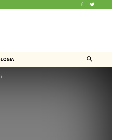
OLOGIA
e?