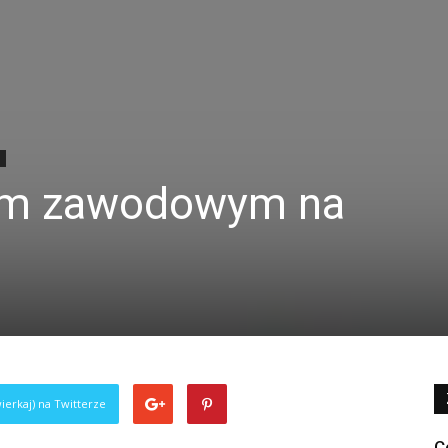
em zawodowym na
ierkaj) na Twitterze
C