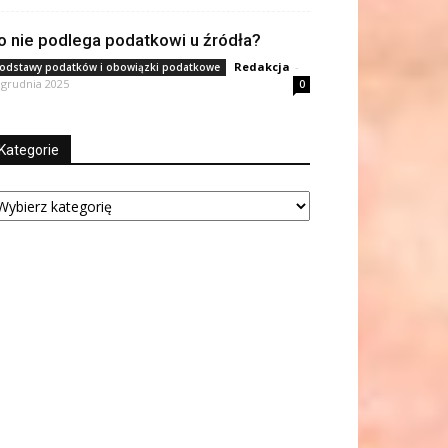
o nie podlega podatkowi u źródła?
Redakcja
-
odstawy podatków i obowiązki podatkowe
 grudnia 2025
0
Kategorie
tegorie