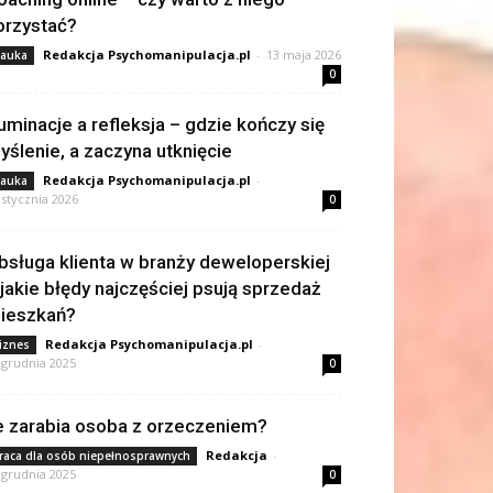
orzystać?
Redakcja Psychomanipulacja.pl
-
13 maja 2026
auka
0
uminacje a refleksja – gdzie kończy się
yślenie, a zaczyna utknięcie
Redakcja Psychomanipulacja.pl
-
auka
 stycznia 2026
0
bsługa klienta w branży deweloperskiej
 jakie błędy najczęściej psują sprzedaż
ieszkań?
Redakcja Psychomanipulacja.pl
-
iznes
 grudnia 2025
0
le zarabia osoba z orzeczeniem?
Redakcja
-
raca dla osób niepełnosprawnych
 grudnia 2025
0