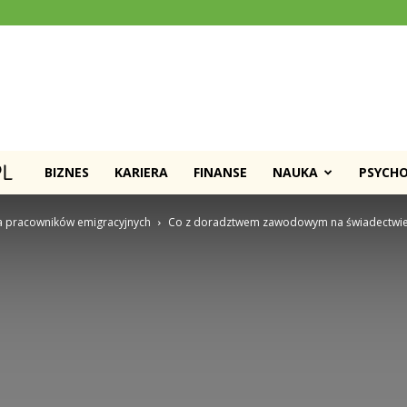
Psychomanipulacja.pl
BIZNES
KARIERA
FINANSE
NAUKA
PSYCH
la pracowników emigracyjnych
Co z doradztwem zawodowym na świadectwi