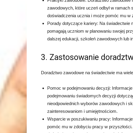
Praktyki zawodowe: Doradztwo zawodowe n
zawodowych, które uczeń odbył w ramach sw
doświadczenia ucznia i może pomóc mu w z
Porady dotyczące kariery: Na świadectwie 
pomagają uczniom w planowaniu swojej przy
dalszej edukacji, szkoleń zawodowych lub 
3. Zastosowanie doradzt
Doradztwo zawodowe na świadectwie ma wiele z
Pomoc w podejmowaniu decyzji: Informacj
podejmowaniu świadomych decyzji dotyczący
nieodpowiednich wyborów zawodowych i sko
zainteresowaniom i umiejętnościom.
Wsparcie w poszukiwaniu pracy: Informacje
pomóc mu w zdobyciu pracy w przyszłości. 