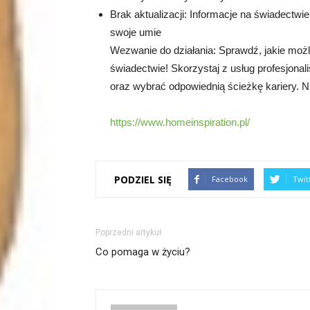
Brak aktualizacji: Informacje na świadectwi
swoje umie
Wezwanie do działania: Sprawdź, jakie moż
świadectwie! Skorzystaj z usług profesjonal
oraz wybrać odpowiednią ścieżkę kariery. Nie 
https://www.homeinspiration.pl/
PODZIEL SIĘ
Facebook
Twit
Poprzedni artykuł
Co pomaga w życiu?