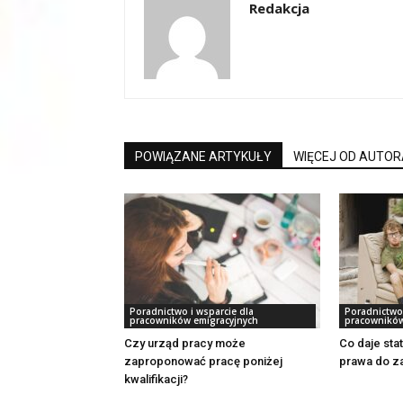
Redakcja
POWIĄZANE ARTYKUŁY
WIĘCEJ OD AUTOR
Poradnictwo i wsparcie dla
Poradnictwo 
pracowników emigracyjnych
pracowników
Czy urząd pracy może
Co daje st
zaproponować pracę poniżej
prawa do za
kwalifikacji?