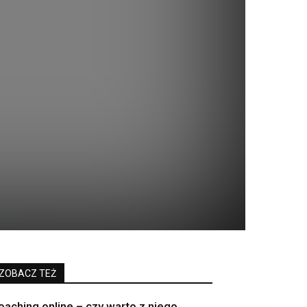
ZOBACZ TEŻ
oaching online – czy warto z niego