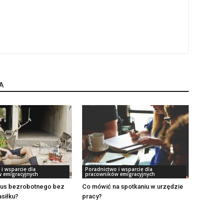
A
i wsparcie dla
Poradnictwo i wsparcie dla
 emigracyjnych
pracowników emigracyjnych
atus bezrobotnego bez
Co mówić na spotkaniu w urzędzie
siłku?
pracy?