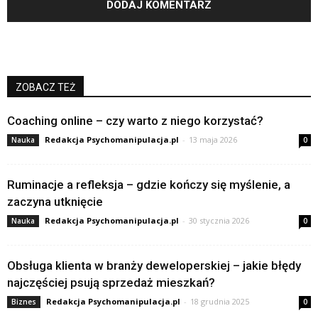
ZOBACZ TEŻ
Coaching online – czy warto z niego korzystać?
Redakcja Psychomanipulacja.pl
-
13 maja 2026
Nauka
0
Ruminacje a refleksja – gdzie kończy się myślenie, a
zaczyna utknięcie
Redakcja Psychomanipulacja.pl
-
30 stycznia 2026
Nauka
0
Obsługa klienta w branży deweloperskiej – jakie błędy
najczęściej psują sprzedaż mieszkań?
Redakcja Psychomanipulacja.pl
-
18 grudnia 2025
Biznes
0