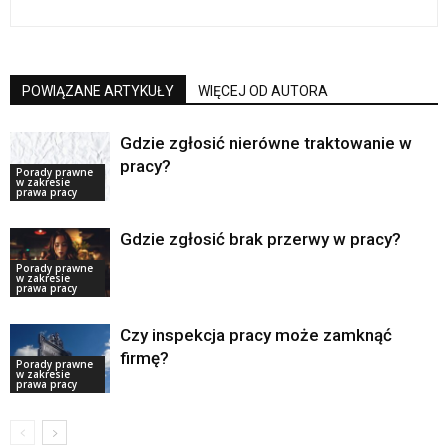
POWIĄZANE ARTYKUŁY
WIĘCEJ OD AUTORA
Gdzie zgłosić nierówne traktowanie w
pracy?
Porady prawne
w zakresie
prawa pracy
Gdzie zgłosić brak przerwy w pracy?
Porady prawne
w zakresie
prawa pracy
Czy inspekcja pracy może zamknąć
firmę?
Porady prawne
w zakresie
prawa pracy