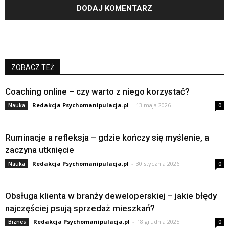
ZOBACZ TEŻ
Coaching online – czy warto z niego korzystać?
Redakcja Psychomanipulacja.pl
-
13 maja 2026
Nauka
0
Ruminacje a refleksja – gdzie kończy się myślenie, a
zaczyna utknięcie
Redakcja Psychomanipulacja.pl
-
30 stycznia 2026
Nauka
0
Obsługa klienta w branży deweloperskiej – jakie błędy
najczęściej psują sprzedaż mieszkań?
Redakcja Psychomanipulacja.pl
-
18 grudnia 2025
Biznes
0