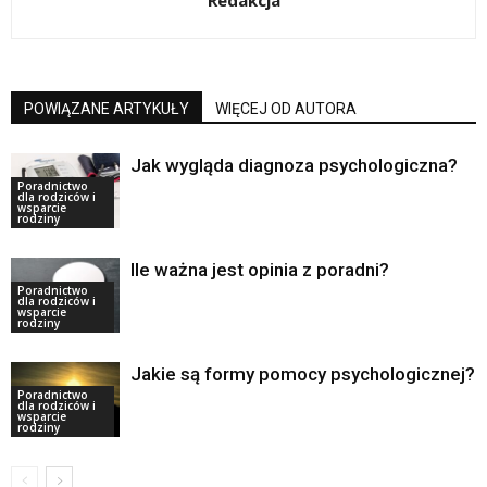
Redakcja
POWIĄZANE ARTYKUŁY
WIĘCEJ OD AUTORA
Jak wygląda diagnoza psychologiczna?
Poradnictwo
dla rodziców i
wsparcie
rodziny
Ile ważna jest opinia z poradni?
Poradnictwo
dla rodziców i
wsparcie
rodziny
Jakie są formy pomocy psychologicznej?
Poradnictwo
dla rodziców i
wsparcie
rodziny