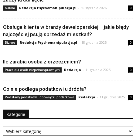
Redakcja Psychomanipulacja.pl
-
30 stycznia 2026
Nauka
0
Obsługa klienta w branży deweloperskiej – jakie błędy
najczęściej psują sprzedaż mieszkań?
Redakcja Psychomanipulacja.pl
-
18 grudnia 2025
Biznes
0
Ile zarabia osoba z orzeczeniem?
Redakcja
-
11 grudnia 2025
Praca dla osób niepełnosprawnych
0
Co nie podlega podatkowi u źródła?
Redakcja
-
11 grudnia 2025
Podstawy podatków i obowiązki podatkowe
0
Kategorie
Kategorie