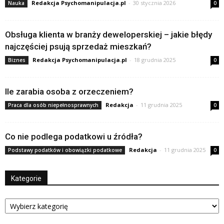
Redakcja Psychomanipulacja.pl
-
30 stycznia 2026
Nauka
0
Obsługa klienta w branży deweloperskiej – jakie błędy
najczęściej psują sprzedaż mieszkań?
Redakcja Psychomanipulacja.pl
-
18 grudnia 2025
Biznes
0
Ile zarabia osoba z orzeczeniem?
Redakcja
-
11 grudnia 2025
Praca dla osób niepełnosprawnych
0
Co nie podlega podatkowi u źródła?
Redakcja
-
11 grudnia 2025
Podstawy podatków i obowiązki podatkowe
0
Kategorie
Kategorie