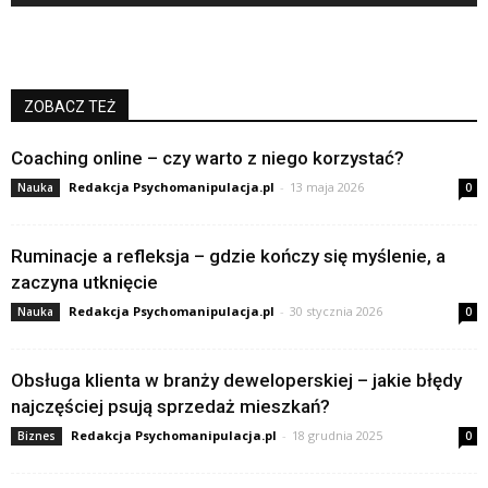
ZOBACZ TEŻ
Coaching online – czy warto z niego korzystać?
Redakcja Psychomanipulacja.pl
-
13 maja 2026
Nauka
0
Ruminacje a refleksja – gdzie kończy się myślenie, a
zaczyna utknięcie
Redakcja Psychomanipulacja.pl
-
30 stycznia 2026
Nauka
0
Obsługa klienta w branży deweloperskiej – jakie błędy
najczęściej psują sprzedaż mieszkań?
Redakcja Psychomanipulacja.pl
-
18 grudnia 2025
Biznes
0