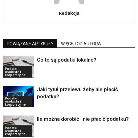
Redakcja
POWIĄZANE ARTYKUŁY
WIĘCEJ OD AUTORA
Co to są podatki lokalne?
Podatki
osobiste i
korporacyjne
Jaki tytuł przelewu żeby nie płacić
podatku?
Podatki
osobiste i
korporacyjne
Ile można dorobić i nie płacić podatku?
Podatki
osobiste i
korporacyjne