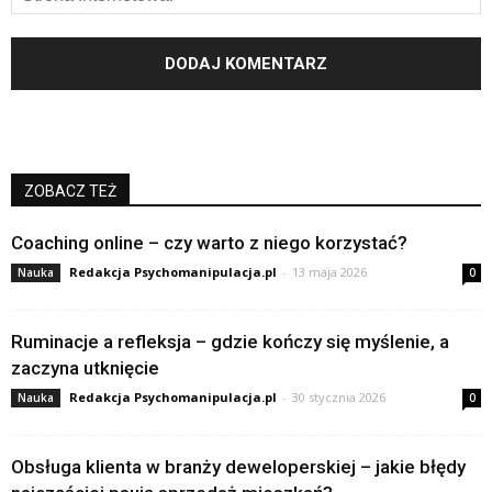
ZOBACZ TEŻ
Coaching online – czy warto z niego korzystać?
Redakcja Psychomanipulacja.pl
-
13 maja 2026
Nauka
0
Ruminacje a refleksja – gdzie kończy się myślenie, a
zaczyna utknięcie
Redakcja Psychomanipulacja.pl
-
30 stycznia 2026
Nauka
0
Obsługa klienta w branży deweloperskiej – jakie błędy