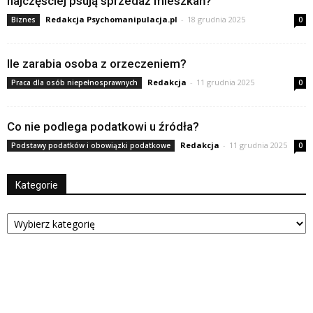
najczęściej psują sprzedaż mieszkań?
Redakcja Psychomanipulacja.pl
-
18 grudnia 2025
Biznes
0
Ile zarabia osoba z orzeczeniem?
Redakcja
-
11 grudnia 2025
Praca dla osób niepełnosprawnych
0
Co nie podlega podatkowi u źródła?
Redakcja
-
11 grudnia 2025
Podstawy podatków i obowiązki podatkowe
0
Kategorie
Kategorie