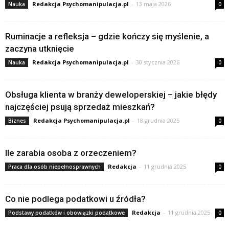
Redakcja Psychomanipulacja.pl
-
13 maja 2026
Nauka
0
Ruminacje a refleksja – gdzie kończy się myślenie, a
zaczyna utknięcie
Redakcja Psychomanipulacja.pl
-
30 stycznia 2026
Nauka
0
Obsługa klienta w branży deweloperskiej – jakie błędy
najczęściej psują sprzedaż mieszkań?
Redakcja Psychomanipulacja.pl
-
18 grudnia 2025
Biznes
0
Ile zarabia osoba z orzeczeniem?
Redakcja
-
11 grudnia 2025
Praca dla osób niepełnosprawnych
0
Co nie podlega podatkowi u źródła?
Redakcja
-
11 grudnia 2025
Podstawy podatków i obowiązki podatkowe
0